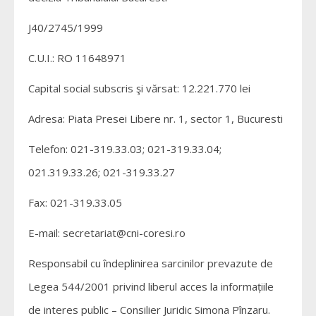
J40/2745/1999
C.U.I.: RO 11648971
Capital social subscris şi vărsat: 12.221.770 lei
Adresa: Piata Presei Libere nr. 1, sector 1, Bucuresti
Telefon: 021-319.33.03; 021-319.33.04;
021.319.33.26; 021-319.33.27
Fax: 021-319.33.05
E-mail: secretariat@cni-coresi.ro
Responsabil cu îndeplinirea sarcinilor prevazute de
Legea 544/2001 privind liberul acces la informațiile
de interes public – Consilier Juridic Simona Pînzaru.