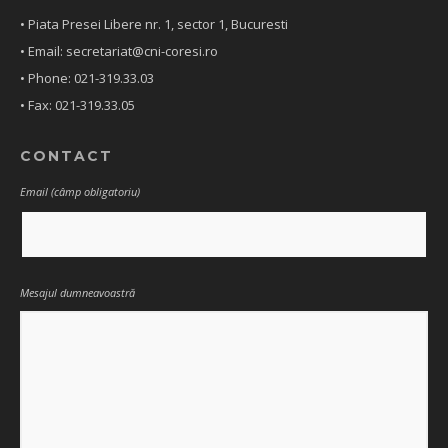
• Piata Presei Libere nr. 1, sector 1, Bucuresti
• Email: secretariat@cni-coresi.ro
• Phone: 021-319.33.03
• Fax: 021-319.33.05
CONTACT
Email (câmp obligatoriu)
Mesajul dumneavoastră