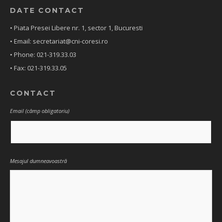
DATE CONTACT
• Piata Presei Libere nr. 1, sector 1, Bucuresti
• Email: secretariat@cni-coresi.ro
• Phone: 021-319.33.03
• Fax: 021-319.33.05
CONTACT
Email (câmp obligatoriu)
Mesajul dumneavoastră