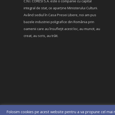
C.N.I. CORESI S.A. este o companie cu capital
integral de stat, ce aparține Ministerului Culturii.
Având sediul în Casa Presei Libere, noi am pus
bazele industriei poligrafice din România prin
oamenii care au însufleţit acest loc, au muncit, au
creat, au scris, au trăit.
Folosim cookies pe acest website pentru a va propune cel mai r