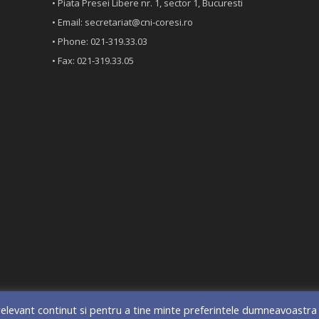
• Piata Presei Libere nr. 1, sector 1, Bucuresti
• Email: secretariat@cni-coresi.ro
• Phone: 021-319.33.03
• Fax: 021-319.33.05
elevant continut si pentru a tine minte preferintele dumneavoastra 