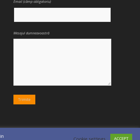
Email (câmp obligatoriu)
Mesajul dumneavoastră
in
Cookie settings
ACCEPT